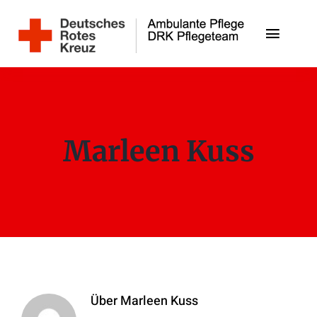
Zum
Inhalt
Toggle
springen
Naviga
Unsere Angebote
Unser Team
Marleen Kuss
Jobs
Kontakt
DRK-Ortsverein Schwarzenbek
Über
Marleen Kuss