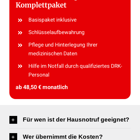
Komplettpaket
Basispaket inklusive
Schlüsselaufbewahrung
Pflege und Hinterlegung Ihrer
medizinischen Daten
Hilfe im Notfall durch qualifiziertes DRK-
Personal
ab 48,50 € monatlich
Für wen ist der Hausnotruf geeignet?
Wer übernimmt die Kosten?