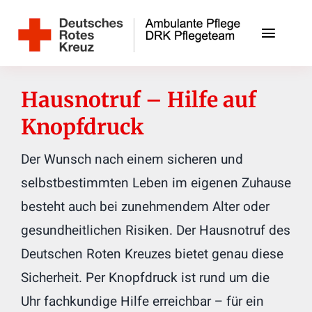
Zum
Inhalt
Toggle
springen
Naviga
Unsere Angebote
Hausnotruf – Hilfe auf
Unser Team
Knopfdruck
Der Wunsch nach einem sicheren und
Jobs
selbstbestimmten Leben im eigenen Zuhause
Kontakt
besteht auch bei zunehmendem Alter oder
gesundheitlichen Risiken. Der Hausnotruf des
DRK-Ortsverein Schwarzenbek
Deutschen Roten Kreuzes bietet genau diese
Sicherheit. Per Knopfdruck ist rund um die
Uhr fachkundige Hilfe erreichbar – für ein