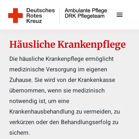
Zum
Inhalt
Toggle
springen
Naviga
Unsere Angebote
Häusliche Krankenpflege
Unser Team
Die häusliche Krankenpflege ermöglicht
medizinische Versorgung im eigenen
Jobs
Zuhause. Sie wird von der Krankenkasse
Kontakt
übernommen, wenn sie medizinisch
notwendig ist, um eine
DRK-Ortsverein Schwarzenbek
Krankenhausbehandlung zu vermeiden, zu
verkürzen oder den Behandlungserfolg zu
sichern.