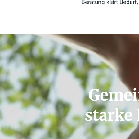
Beratung klärt Bedarf
Gemei
starke 