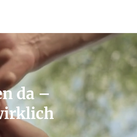
n da –
wirklich