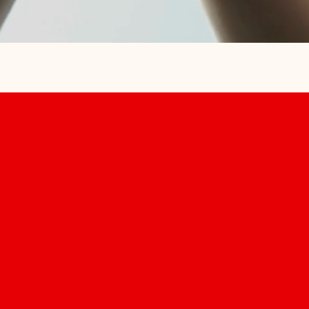
Pflege mit Herz – wir
sind an Ihrer Seite,
jeden Tag.
Unsere Angebote
Unser Team
Jobs