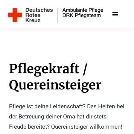
Zum
Inhalt
Toggle
springen
Naviga
Unsere Angebote
Unser Team
Pflegekraft /
Jobs
Quereinsteiger
Kontakt
DRK-Ortsverein Schwarzenbek
Pflege ist deine Leidenschaft? Das Helfen bei
der Betreuung deiner Oma hat dir stets
Freude bereitet? Quereinsteiger willkommen!